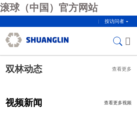
滚球（中国）官方网站
按访问者

双林动态
查看更多
视频新闻
查看更多视频