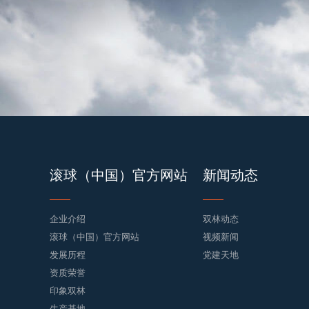
滚球（中国）官方网站
新闻动态
企业介绍
双林动态
滚球（中国）官方网站
视频新闻
发展历程
党建天地
资质荣誉
印象双林
生产基地