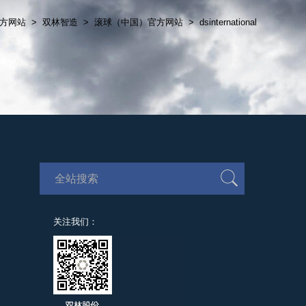
方网站
>
双林智造
>
滚球（中国）官方网站
>
dsinternational
关注我们：