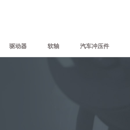
驱动器
软轴
汽车冲压件