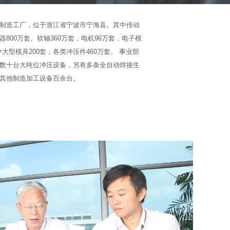
制造工厂，位于浙江省宁波市宁海县。其中传动
800万套、软轴360万套，电机96万套，电子模
中大型模具200套，各类冲压件460万套。 事业部
数十台大吨位冲压设备，另有多条全自动焊接生
其他制造加工设备百余台。