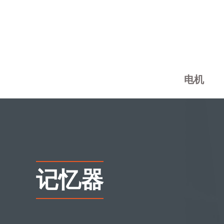
电机
记忆器